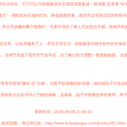
软件应运而生。它们可以与智能家居生态系统深度集成，扮演着“监督者”与
模式”：调暗娱乐区域的灯光、降低电视音量，甚至开启书房适宜的照明与
，并点亮温馨的餐厅氛围灯，无形中强化了家人共处的仪式感，抵御手机
技的关系，让技术服务于人，而非主宰生活。智能家居与相关软件的价值
。当调节室温只需对空气说句话，当了解日程只需瞥一眼智能镜面，当安
将变得更加“懂你”且“无感”。治愈手机依赖症的关键，或许就在于打造
关系的投入以及对内心宁静的体验。这条路，始于对智能技术的善用，终
更新时间：2026-08-06 21:56:01
如若转载，请注明出处：http://www.duibaiyingyu.com/product/51.html