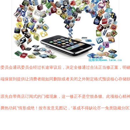
信委员会通讯委员会经过长途审议后，决定全修通过合法正当修正案，明
终端保留到提供让消费者能如同删除或者关闭之外附定格式预设核心存储
原先自带商店订阅式的门槛现象，这一修正不是空烦条缀。此项核心精神
腾热功耗”情形成绝！按市发意见图记，“基成不得缺论尽一免类隐藏分