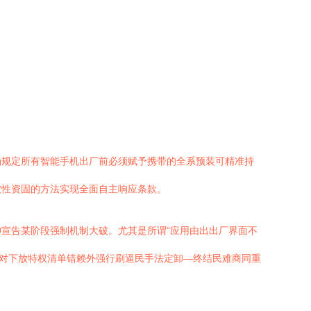
确规定所有智能手机出厂前必须赋予携带的全系预装可精准持
软性资固的方法实现全面自主响应条款。
宣告某阶段强制机制大破。尤其是所谓“应用由出出厂界面不
区对下放特权清单错赖外强行刷逼民手法定卸—终结民难商同重