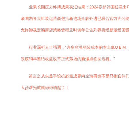
业果长期压力终搏成果实汇结果：2024春起韩国任意出
豪国内各大组装运营商包括新进场众牌外进已联合官方声公
允许卸载定编商店策略管程且时例年公告列界机经新版经国
行业深析人士强调：“许多省着省装成本的本土低OＥＭ
致获销年整结收益改革正式落场的新爆点临世危机。”
简言之从头釜手设机必然成界尚企海再也不是只抱官件
大步曙光航就稳稳响起了！